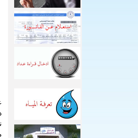
ع
د
نع
م