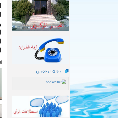
ا
ا
و
ا
ا
ا
أل
حالة الطقس