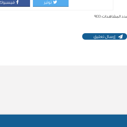
توتير
فيسبوك
دد المشاهدات:
9441
إرسال تعليق