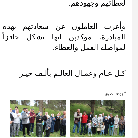
لعطائهم وجهودهم.
وأعرب العاملون عن سعادتهم بهذه 
المبادرة، مؤكدين أنها تشكل حافزاً 
لمواصلة العمل والعطاء.
كـل عـام وعمـال العالـم بألـف خيـر
ألبوم الصور: